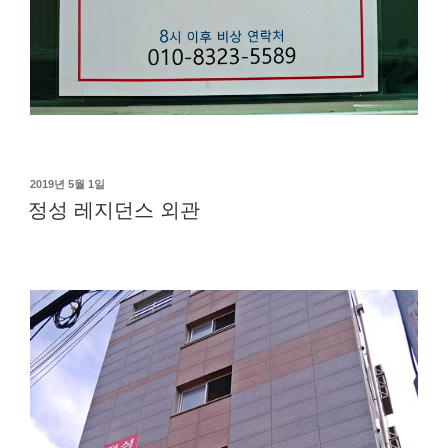
작
2019년 5월 1일
성
정성 레지던스 외관
일
자