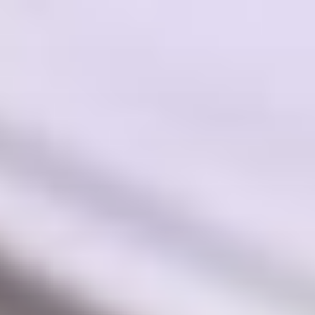
콘
텐
츠
로
바
로
가
기