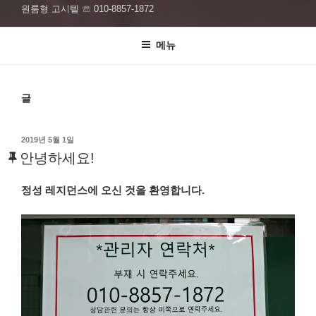
원룸형 고시텔 ☏ 010-8857-1872
메뉴
글
작
2019년 5월 1일
성
안녕하세요!
일
자
정성 레지던스에 오신 것을 환영합니다.